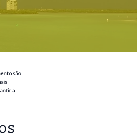
mento são
ais
antir a
os