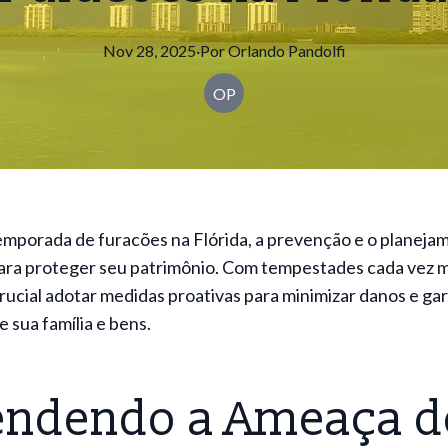
Nov 28, 2025
·
Por
Orlando
Pandolfi
OP
emporada de furacões na Flórida, a prevenção e o planeja
para proteger seu patrimônio. Com tempestades cada vez m
crucial adotar medidas proativas para minimizar danos e gar
 sua família e bens.
endendo a Ameaça d