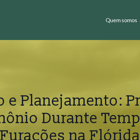
Quem somos
o e Planejamento: P
imônio Durante Temp
Furacões na Flórid