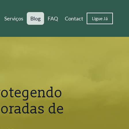
Serviços
Blog
FAQ
Contact
Ligue Já
rotegendo
oradas de
a