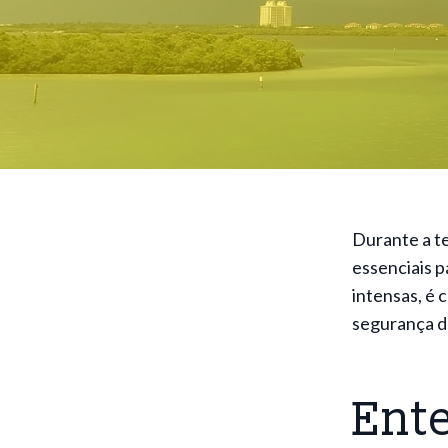
Durante a t
essenciais 
intensas, é 
segurança de
Ent