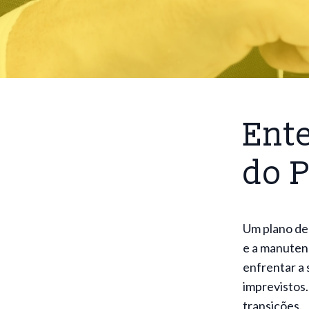
Ent
do 
Um plano de 
e a manuten
enfrentar a 
imprevistos.
transições.