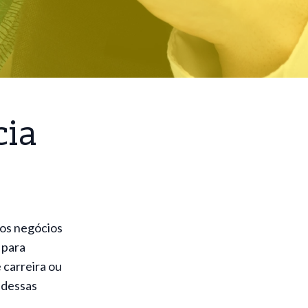
cia
dos negócios
 para
 carreira ou
 dessas