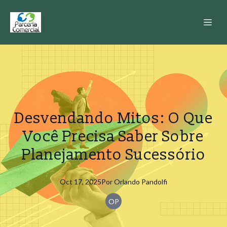
Desvendando Mitos: O Que
Você Precisa Saber Sobre
Planejamento Sucessório
Oct 17, 2025
Por
Orlando
Pandolfi
OP