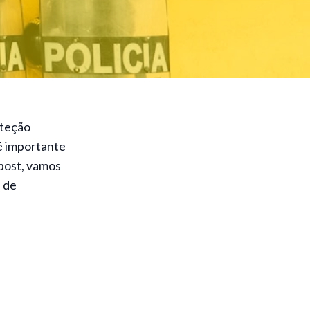
oteção
é importante
 post, vamos
s de