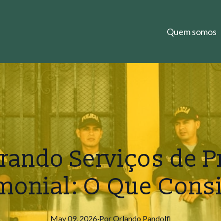
Quem somos
ando Serviços de P
monial: O Que Cons
May 09, 2026
·
Por
Orlando
Pandolfi