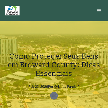
Como Proteger Seus Bens
em Broward County: Dicas
Essenciais
Feb 23, 2026
Por
Orlando
Pandolfi
OP